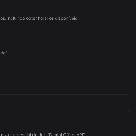
Automation (n8n Tutorial)
s, incluindo obter horários disponíveis
ado"
ova credencial do tipo "Dental Office API"