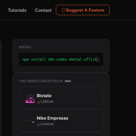
Tutorials
Contact
Suggest A Feature
INSTALL
npm install n8n-nodes-dental-office
THIS WEEK'S FAVORITES IN
SAAS
Blotato
7,093/wk
Nibo Empresas
4,544/wk