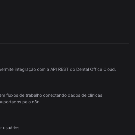
Resource
472/wk
ermite integração com a API REST do Dental Office Cloud.
em fluxos de trabalho conectando dados de clínicas
suportados pelo n8n.
er usuários
The Easiest Way to Build Your First