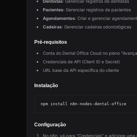
Dentistas
: Gerenciar registros de dentistas
Pacientes
: Gerenciar registros de pacientes
Agendamentos
: Criar e gerenciar agendamento
Cadeiras
: Gerenciar cadeiras odontológicas
Pré-requisitos
Conta do Dental Office Cloud no plano "Avanç
Credenciais de API (Client ID e Secret)
URL base da API específica do cliente
Instalação
Configuração
No n8n, vá para "Credenciais" e adicione uma n