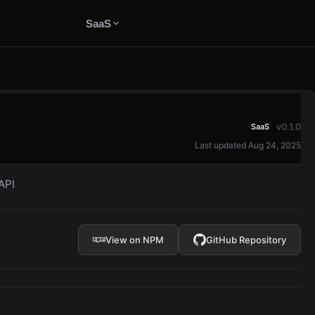
SaaS
v0.1.0
SaaS
Last updated Aug 24, 2025
API
View on NPM
GitHub Repository