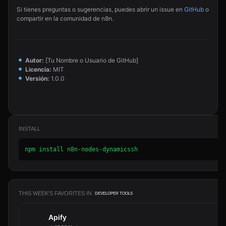
Si tienes preguntas o sugerencias, puedes abrir un issue en
GitHub
o
compartir en la comunidad de n8n.
Autor:
[Tu Nombre o Usuario de GitHub]
Licencia:
MIT
Versión:
1.0.0
INSTALL
npm install n8n-nodes-dynamicssh
THIS WEEK'S FAVORITES IN
DEVELOPER TOOLS
Apify