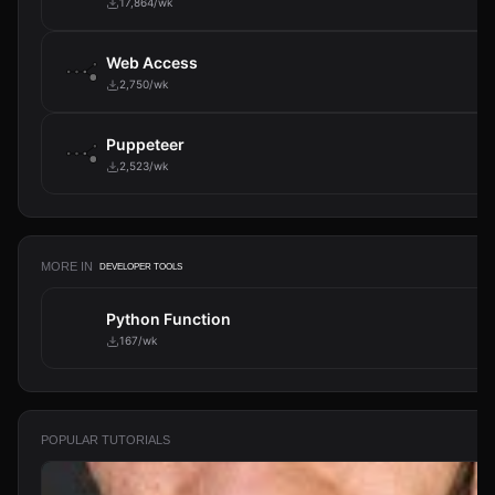
17,864/wk
Web Access
2,750/wk
Puppeteer
2,523/wk
MORE IN
DEVELOPER TOOLS
Python Function
167/wk
POPULAR TUTORIALS