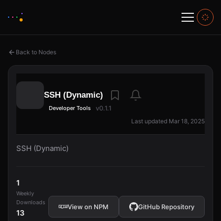
Back to Nodes
SSH (Dynamic)
v0.1.1
Developer Tools
Last updated Mar 18, 2025
SSH (Dynamic)
1
Weekly
Downloads
View on NPM
GitHub Repository
13