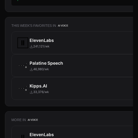
THIS WEEK'S FAVORITES IN
AI VOICE
ElevenLabs
241,121/wk
Palatine Speech
46,980/wk
Kipps.AI
33,376/wk
MORE IN
AI VOICE
ElevenLabs