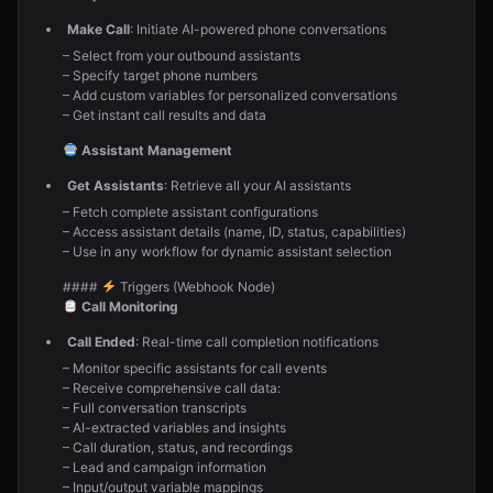
Make Call
: Initiate AI-powered phone conversations
– Select from your outbound assistants
– Specify target phone numbers
– Add custom variables for personalized conversations
– Get instant call results and data
Assistant Management
Get Assistants
: Retrieve all your AI assistants
– Fetch complete assistant configurations
– Access assistant details (name, ID, status, capabilities)
– Use in any workflow for dynamic assistant selection
####
Triggers (Webhook Node)
Call Monitoring
Call Ended
: Real-time call completion notifications
– Monitor specific assistants for call events
– Receive comprehensive call data:
– Full conversation transcripts
– AI-extracted variables and insights
– Call duration, status, and recordings
– Lead and campaign information
– Input/output variable mappings