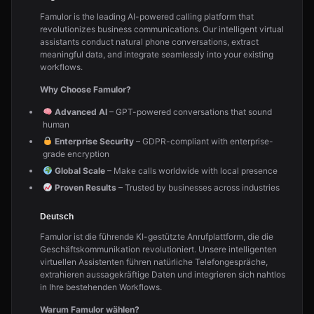
Famulor is the leading AI-powered calling platform that
revolutionizes business communications. Our intelligent virtual
assistants conduct natural phone conversations, extract
meaningful data, and integrate seamlessly into your existing
workflows.
Why Choose Famulor?
Advanced AI
– GPT-powered conversations that sound
human
Enterprise Security
– GDPR-compliant with enterprise-
grade encryption
Global Scale
– Make calls worldwide with local presence
Proven Results
– Trusted by businesses across industries
Deutsch
Famulor ist die führende KI-gestützte Anrufplattform, die die
Geschäftskommunikation revolutioniert. Unsere intelligenten
virtuellen Assistenten führen natürliche Telefongespräche,
extrahieren aussagekräftige Daten und integrieren sich nahtlos
in Ihre bestehenden Workflows.
Warum Famulor wählen?