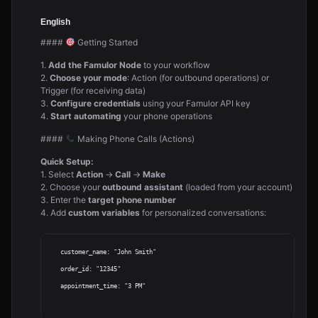
English
####
Getting Started
1.
Add the Famulor Node
to your workflow
2.
Choose your mode
: Action (for outbound operations) or
Trigger (for receiving data)
3.
Configure credentials
using your Famulor API key
4.
Start automating
your phone operations
####
Making Phone Calls (Actions)
Quick Setup:
1. Select
Action
→
Call
→
Make
2. Choose your
outbound assistant
(loaded from your account)
3. Enter the
target phone number
4. Add
custom variables
for personalized conversations:
   customer_name: "John Smith"

   order_id: "12345"

   appointment_time: "3 PM"
