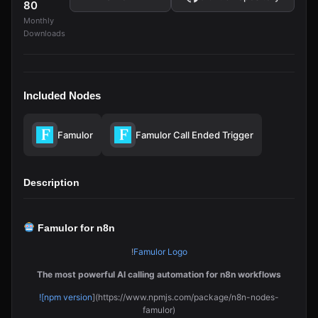
80
Monthly
Downloads
Included Nodes
Famulor
Famulor Call Ended Trigger
Description
Famulor for n8n
!
Famulor Logo
The most powerful AI calling automation for n8n workflows
![npm version
](https://www.npmjs.com/package/n8n-nodes-
famulor)