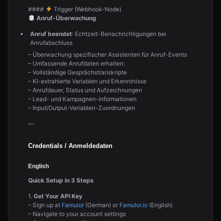
####
Trigger (Webhook-Node)
Anruf-Überwachung
Anruf beendet
: Echtzeit-Benachrichtigungen bei
Anrufabschluss
– Überwachung spezifischer Assistenten für Anruf-Events
– Umfassende Anrufdaten erhalten:
– Vollständige Gesprächstranskripte
– KI-extrahierte Variablen und Erkenntnisse
– Anrufdauer, Status und Aufzeichnungen
– Lead- und Kampagnen-Informationen
– Input/Output-Variablen-Zuordnungen
—
Credentials / Anmeldedaten
English
Quick Setup in 3 Steps
1.
Get Your API Key
– Sign up at
Famulor
(German) or
Famulor.io
(English)
– Navigate to your account settings