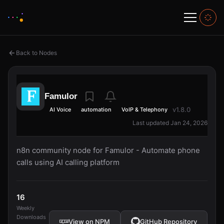
Back to Nodes
Famulor
v1.8.0
AI Voice
automation
VoIP & Telephony
Last updated Jan 24, 2026
n8n community node for Famulor - Automate phone
calls using AI calling platform
16
Weekly
Downloads
View on NPM
GitHub Repository