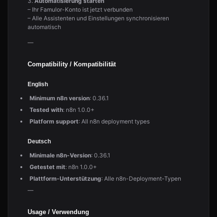
3.
Automatisierung starten
– Ihr Famulor-Konto ist jetzt verbunden
– Alle Assistenten und Einstellungen synchronisieren
automatisch
—
Compatibility / Kompatibilität
English
Minimum n8n version
: 0.36.1
Tested with
: n8n 1.0.0+
Platform support
: All n8n deployment types
Deutsch
Minimale n8n-Version
: 0.36.1
Getestet mit
: n8n 1.0.0+
Plattform-Unterstützung
: Alle n8n-Deployment-Typen
—
Usage / Verwendung