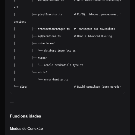
│           ├── bulkOperations.ts       # Bulk Insert/Update/Delete/Ups
ert

│           ├── plsqlExecutor.ts        # PL/SQL: blocos, procedures, f
unctions

│           ├── transactionManager.ts   # Transações com savepoints

│           ├── aqOperations.ts         # Oracle Advanced Queuing

│           ├── interfaces/

│           │   └── database.interface.ts

│           ├── types/

│           │   └── oracle.credentials.type.ts

│           └── utils/

│               └── error-handler.ts

—
Funcionalidades
Modos de Conexão