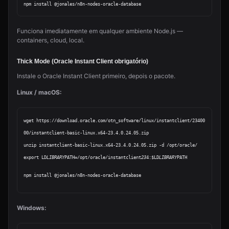
Funciona imediatamente em qualquer ambiente Node.js —
containers, cloud, local.
Thick Mode (Oracle Instant Client obrigatório)
Instale o Oracle Instant Client primeiro, depois o pacote.
Linux / macOS:
wget https://download.oracle.com/otn_software/linux/instantclient/23400
00/instantclient-basic-linux.x64-23.4.0.24.05.zip

unzip instantclient-basic-linux.x64-23.4.0.24.05.zip -d /opt/oracle/

export LD
LIBRARY
PATH=/opt/oracle/instantclient
23
4:$LD
LIBRARY
PATH
Windows: