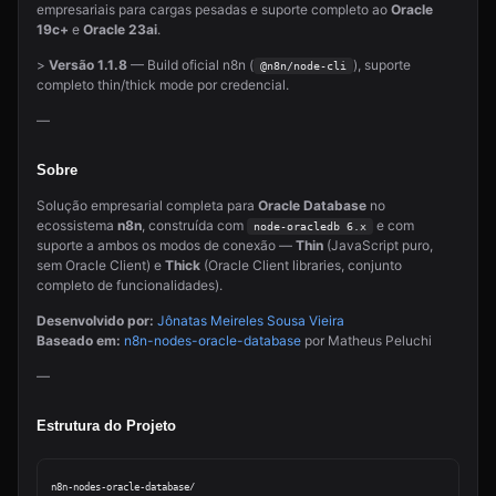
empresariais para cargas pesadas e suporte completo ao
Oracle
19c+
e
Oracle 23ai
.
>
Versão 1.1.8
— Build oficial n8n (
), suporte
@n8n/node-cli
completo thin/thick mode por credencial.
—
Sobre
Solução empresarial completa para
Oracle Database
no
ecossistema
n8n
, construída com
e com
node-oracledb 6.x
suporte a ambos os modos de conexão —
Thin
(JavaScript puro,
sem Oracle Client) e
Thick
(Oracle Client libraries, conjunto
completo de funcionalidades).
Desenvolvido por:
Jônatas Meireles Sousa Vieira
Baseado em:
n8n-nodes-oracle-database
por Matheus Peluchi
—
Estrutura do Projeto
n8n-nodes-oracle-database/
