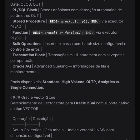
Date, CLOB, OUT |
|
PL/SQL Block
| Blocos anônimos com detecção automática de
parâmetros OUT |
|
Stored Procedure
|
via executor
BEGIN proc(:p1, :p2); END;
PL/SQL |
|
Function
|
via executor
BEGIN :result := func(:p1); END;
PL/SQL |
|
Bulk Operations
| Insert em massa com batch size configurável e
controle de erros |
|
Transaction Block
| Transações multi-statement com savepoint
por operação |
|
Oracle AQ
| Advanced Queuing — informações de fila e
monitoramento |
Pools disponíveis:
Standard
,
High Volume
,
OLTP
,
Analytics
ou
Single Connection
.
#### Oracle Vector Store
Gerenciamento de vector store para
Oracle 23ai
com suporte nativo
ao tipo VECTOR.
| Operação | Descrição |
|———-|———–|
| Setup Collection | Cria tabela + índice vetorial HNSW com
dimensão configurável |