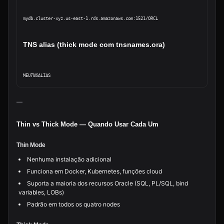
mydb.cluster-xyz.us-east-1.rds.amazonaws.com:1521/ORCL
TNS alias (thick mode com tnsnames.ora)
MEU
TNS
—
Thin vs Thick Mode — Quando Usar Cada Um
Thin Mode
Nenhuma instalação adicional
Funciona em Docker, Kubernetes, funções cloud
Suporta a maioria dos recursos Oracle (SQL, PL/SQL, bind
variables, LOBs)
Padrão em todos os quatro nodes