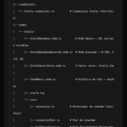
├── credentials/

│   └── Oracle.credentials.ts           # Credenciais Oracle (thin/thic
k)

├── nodes/

│   └── Oracle/

│       ├── OracleDatabase.node.ts          # Node básico — SQL com bin
d variables

│       ├── OracleDatabaseAdvanced.node.ts  # Node avançado — PL/SQL, b
ulk, AQ

│       ├── OracleVectorStore.node.ts       # Vector store — Oracle 23a
i

│       ├── ChatMemory.node.ts              # Histórico de chat — sessõ
es

│       ├── oracle.svg

│       └── core/

│           ├── connection.ts           # Gerenciador de conexão (thin/
thick)

│           ├── connectionPool.ts       # Pool de conexões
