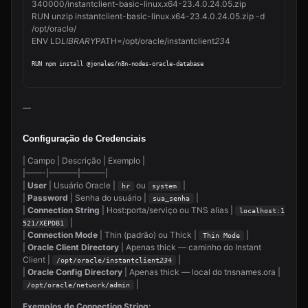
340000/instantclient-basic-linux.x64-23.4.0.24.05.zip

RUN unzip instantclient-basic-linux.x64-23.4.0.24.05.zip -d 
/opt/oracle/

ENV LD
LIBRARY
PATH=/opt/oracle/instantclient
23
4
—
Configuração de Credenciais
| Campo | Descrição | Exemplo |
|——-|———–|———|
|
User
| Usuário Oracle |
ou
|
hr
system
|
Password
| Senha do usuário |
|
sua_senha
|
Connection String
| Host:porta/serviço ou TNS alias |
localhost:1
|
521/XEPDB1
|
Connection Mode
| Thin (padrão) ou Thick |
|
Thin Mode
|
Oracle Client Directory
| Apenas thick — caminho do Instant
Client |
|
/opt/oracle/instantclient
23
4
|
Oracle Config Directory
| Apenas thick — local do tnsnames.ora |
|
/opt/oracle/network/admin
Exemplos de Connection String: