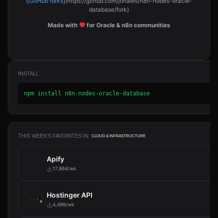
![GitHub forks
](https://github.com/jonales/n8n-nodes-oracle-
database/fork)
Made with
for Oracle & n8n communities
INSTALL
npm install n8n-nodes-oracle-database
THIS WEEK'S FAVORITES IN
CLOUD & INFRASTRUCTURE
Apify
17,864/wk
Hostinger API
4,499/wk