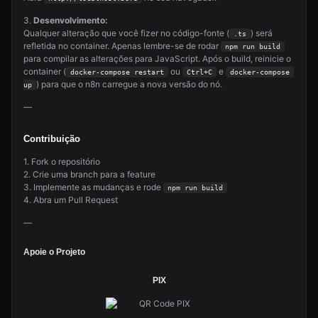
3.
Desenvolvimento:
Qualquer alteração que você fizer no código-fonte (
) será
.ts
refletida no container. Apenas lembre-se de rodar
npm run build
para compilar as alterações para JavaScript. Após o build, reinicie o
container (
ou
e
docker-compose restart
Ctrl+C
docker-compose 
) para que o n8n carregue a nova versão do nó.
up
—
Contribuição
1. Fork o repositório
2. Crie uma branch para a feature
3. Implemente as mudanças e rode
npm run build
4. Abra um Pull Request
—
Apoie o Projeto
PIX