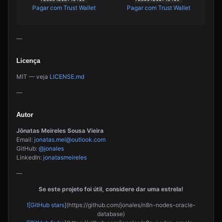
Pagar com Trust Wallet
Pagar com Trust Wallet
—
Licença
MIT — veja
LICENSE.md
—
Autor
Jônatas Meireles Sousa Vieira
Email:
jonatas.mei@outlook.com
GitHub:
@jonales
LinkedIn:
jonatasmeireles
—
Se este projeto foi útil, considere dar uma estrela!
![GitHub stars
](https://github.com/jonales/n8n-nodes-oracle-
database)