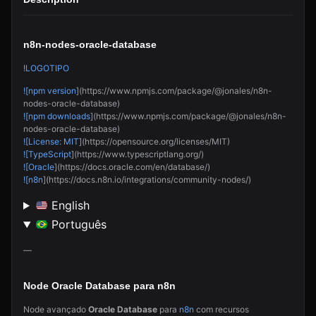
n8n-nodes-oracle-database
!
LOGOTIPO
![npm version
](https://www.npmjs.com/package/@jonales/n8n-
nodes-oracle-database)
![npm downloads
](https://www.npmjs.com/package/@jonales/n8n-
nodes-oracle-database)
![License: MIT
](https://opensource.org/licenses/MIT)
![TypeScript
](https://www.typescriptlang.org/)
![Oracle
](https://docs.oracle.com/en/database/)
![n8n
](https://docs.n8n.io/integrations/community-nodes/)
English
Português
—
Node Oracle Database para n8n
Node avançado
Oracle Database
para
n8n
com recursos