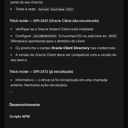
porta do seu Oracle)
Teste a rede:
telnet hostname 1521
Thick mode — DPI-1047 (Oracle Client não encontrado)
Verifique se o Oracle Instant Client está instalado
Configure
(Linux/macOS) ou adicione ao
LD
LIBRARY
PATH
PATH
(Windows) apontando para o diretório do client
Ou preencha o campo
Oracle Client Directory
nas credenciais
A versão do Oracle Client deve ser compatível com a versão do
seu banco
Thick mode — DPI-1072 (já inicializado)
Informativo — o driver já foi inicializado em uma chamada
anterior. Nenhuma ação necessária.
—
Desenvolvimento
Scripts NPM