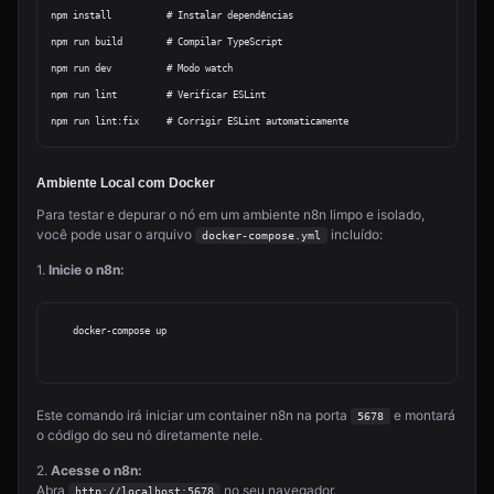
npm install          # Instalar dependências

npm run build        # Compilar TypeScript

npm run dev          # Modo watch

npm run lint         # Verificar ESLint

Ambiente Local com Docker
Para testar e depurar o nó em um ambiente n8n limpo e isolado,
você pode usar o arquivo
incluído:
docker-compose.yml
1.
Inicie o n8n:
    docker-compose up

Este comando irá iniciar um container n8n na porta
e montará
5678
o código do seu nó diretamente nele.
2.
Acesse o n8n:
Abra
no seu navegador.
http://localhost:5678