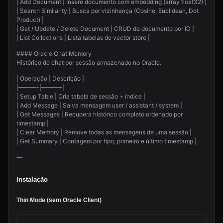
| Add Document | Insere documento com embedding (array float32) |
| Search Similarity | Busca por vizinhança (Cosine, Euclidean, Dot
Product) |
| Get / Update / Delete Document | CRUD de documento por ID |
| List Collections | Lista tabelas de vector store |
#### Oracle Chat Memory
Histórico de chat por sessão armazenado no Oracle.
| Operação | Descrição |
|———-|———–|
| Setup Table | Cria tabela de sessão + índice |
| Add Message | Salva mensagem user / assistant / system |
| Get Messages | Recupera histórico completo ordenado por
timestamp |
| Clear Memory | Remove todas as mensagens de uma sessão |
| Get Summary | Contagem por tipo, primeiro e último timestamp |
—
Instalação
Thin Mode (sem Oracle Client)