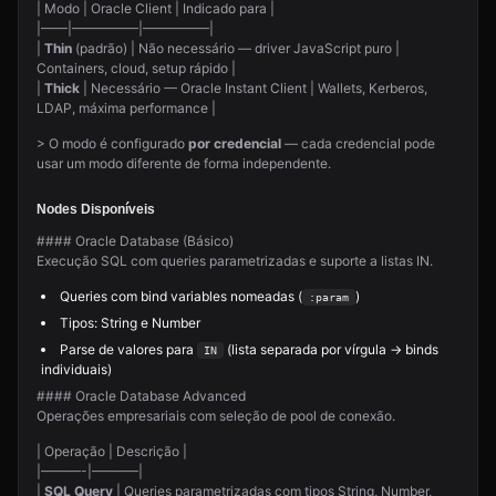
| Modo | Oracle Client | Indicado para |
|——|—————|—————|
|
Thin
(padrão) | Não necessário — driver JavaScript puro |
Containers, cloud, setup rápido |
|
Thick
| Necessário — Oracle Instant Client | Wallets, Kerberos,
LDAP, máxima performance |
> O modo é configurado
por credencial
— cada credencial pode
usar um modo diferente de forma independente.
Nodes Disponíveis
#### Oracle Database (Básico)
Execução SQL com queries parametrizadas e suporte a listas IN.
Queries com bind variables nomeadas (
)
:param
Tipos: String e Number
Parse de valores para
(lista separada por vírgula → binds
IN
individuais)
#### Oracle Database Advanced
Operações empresariais com seleção de pool de conexão.
| Operação | Descrição |
|———-|———–|
|
SQL Query
| Queries parametrizadas com tipos String, Number,