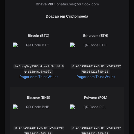
Chave PIX:
jonatas.mei@outlook.com
Doação em Criptomoeda
Bitcoin (BTC)
Ethereum (ETH)
bc1qdq9rj7565c4fvr7t3xut6z0
0xA35A984401Ae9c81ca2d74297
tjd65p4mudrc0ll
7E603421df45419
Pagar com Trust Wallet
Pagar com Trust Wallet
Binance (BNB)
Polygon (POL)
0xA35A984401Ae9c81ca2d74297
0xA35A984401Ae9c81ca2d74297
7E603421df45419
7E603421df45419