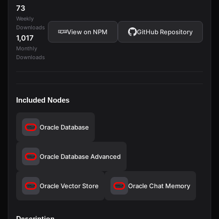
73
Weekly
Downloads
View on NPM
GitHub Repository
1,017
Monthly
Downloads
Included Nodes
Oracle Database
Oracle Database Advanced
Oracle Vector Store
Oracle Chat Memory
Description