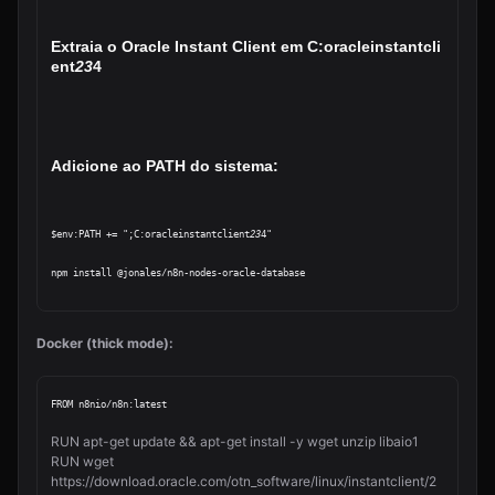
Extraia o Oracle Instant Client em C:oracleinstantcli
ent
23
4
Adicione ao PATH do sistema:
$env:PATH += ";C:oracleinstantclient
23
4"
Docker (thick mode):
FROM n8nio/n8n:latest
RUN apt-get update && apt-get install -y wget unzip libaio1

RUN wget 
https://download.oracle.com/otn_software/linux/instantclient/2