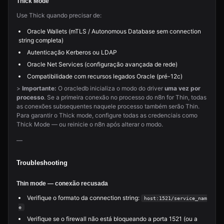
Thick Mode
Use Thick quando precisar de:
Oracle Wallets (mTLS / Autonomous Database sem connection
string completa)
Autenticação Kerberos ou LDAP
Oracle Net Services (configuração avançada de rede)
Compatibilidade com recursos legados Oracle (pré-12c)
>
Importante:
O oracledb inicializa o modo do driver
uma vez por
processo
. Se a primeira conexão no processo do n8n for Thin, todas
as conexões subsequentes naquele processo também serão Thin.
Para garantir o Thick mode, configure todas as credenciais como
Thick Mode — ou reinicie o n8n após alterar o modo.
—
Troubleshooting
Thin mode — conexão recusada
Verifique o formato da connection string:
host:1521/service_nam
e
Verifique se o firewall não está bloqueando a porta 1521 (ou a