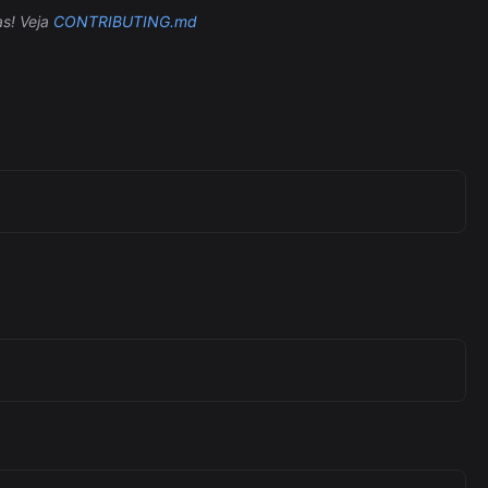
Automation (n8n Tutorial)
s! Veja
CONTRIBUTING.md