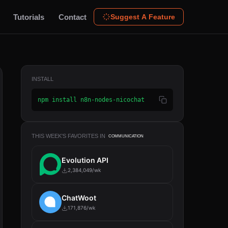
Tutorials
Contact
Suggest A Feature
INSTALL
npm install n8n-nodes-nicochat
THIS WEEK'S FAVORITES IN
COMMUNICATION
Evolution API
2,384,049/wk
ChatWoot
171,876/wk