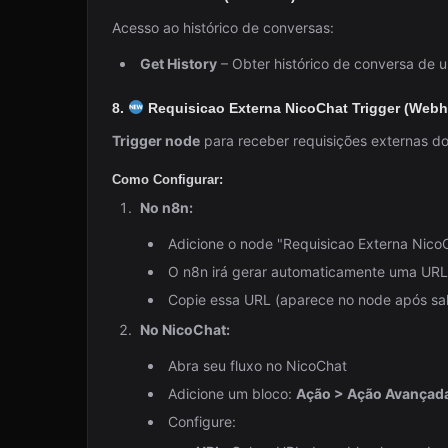
Acesso ao histórico de conversas:
Get History
– Obter histórico de conversa de u
8.
Requisicao Externa NicoChat Trigger (Web
Trigger node
para receber requisições externas d
Como Configurar:
No n8n:
Adicione o node "Requisicao Externa Nico
O n8n irá gerar automaticamente uma UR
Copie essa URL (aparece no node após sal
No NicoChat:
Abra seu fluxo no NicoChat
Adicione um bloco:
Ação > Ação Avançada
Configure: