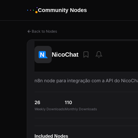
Community Nodes
Back to Nodes
NicoChat
n8n node para integração com a API do NicoCh
26
110
Weekly Downloads
Monthly Downloads
Included Nodes