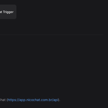
t Trigger
WAHA
3,462/wk
hat (
https://app.nicochat.com.br/api
).
The Easiest Way to Build Your First