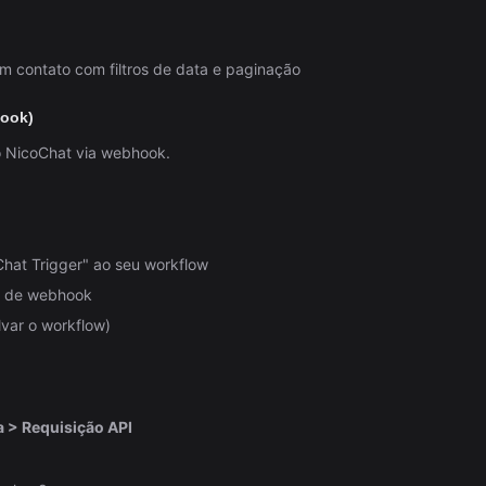
m contato com filtros de data e paginação
hook)
o NicoChat via webhook.
Chat Trigger" ao seu workflow
L de webhook
var o workflow)
 > Requisição API