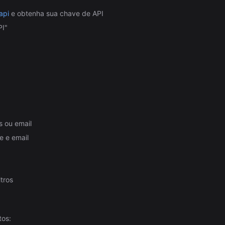
api
e obtenha sua chave de API
PI"
s ou email
e e email
tros
tos: