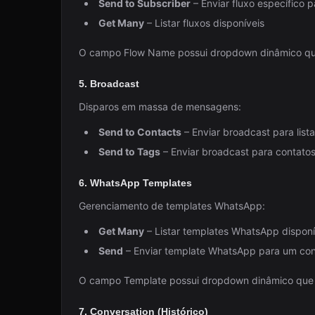
Send to Subscriber
– Enviar fluxo específico 
Get Many
– Listar fluxos disponíveis
O campo Flow Name possui dropdown dinâmico que l
5. Broadcast
Disparos em massa de mensagens:
Send to Contacts
– Enviar broadcast para list
Send to Tags
– Enviar broadcast para contatos
6. WhatsApp Templates
Gerenciamento de templates WhatsApp:
Get Many
– Listar templates WhatsApp disponí
Send
– Enviar template WhatsApp para um con
O campo Template possui dropdown dinâmico que li
7. Conversation (Histórico)