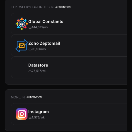
THIS WEEK'S FAVORITES IN
AUTOMATION
Global Constants
144,575/wk
Zoho Zeptomail
96,106/wk
Datastore
75,517/wk
MORE IN
AUTOMATION
Instagram
1,576/wk