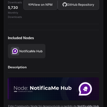
Downloads
View on NPM
GitHub Repository
5,730
Monthly
Downloads
Included Nodes
NotificaMe Hub
Description
Este Community Node foi desenvolvido a pedido da
NotificaMe Hub