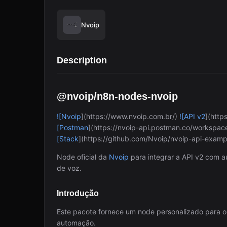
Nvoip
Description
@nvoip/n8n-nodes-nvoip
![Nvoip
](https://www.nvoip.com.br/)
![API v2
](http
[Postman
](https://nvoip-api.postman.co/worksp
[Stack
](https://github.com/Nvoip/nvoip-api-exam
Node oficial da
Nvoip
para integrar a API v2 com 
de voz.
Introdução
Este pacote fornece um node personalizado para o 
automação.