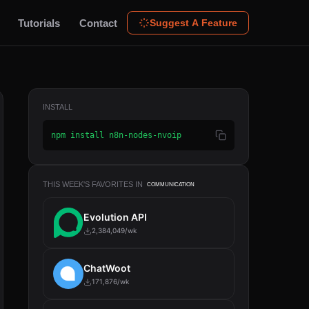
Tutorials
Contact
Suggest A Feature
INSTALL
npm install n8n-nodes-nvoip
THIS WEEK'S FAVORITES IN
COMMUNICATION
Evolution API
2,384,049/wk
ChatWoot
171,876/wk