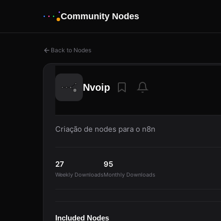
Community Nodes
Back to Nodes
Nvoip
Criação de nodes para o n8n
27
95
Weekly Downloads
Monthly Downloads
Included Nodes