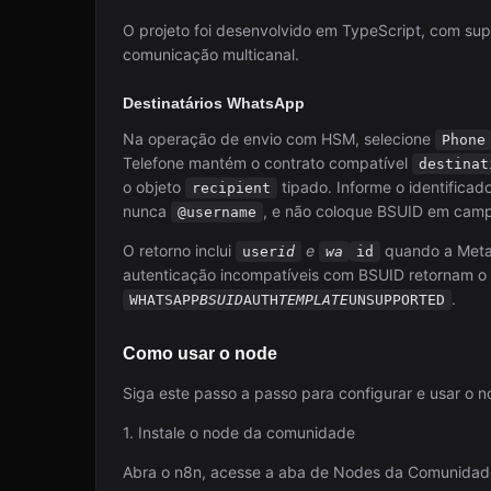
O projeto foi desenvolvido em TypeScript, com sup
comunicação multicanal.
Destinatários WhatsApp
Na operação de envio com HSM, selecione
Phone
Telefone mantém o contrato compatível
destinat
o objeto
tipado. Informe o identificad
recipient
nunca
, e não coloque BSUID em camp
@username
O retorno inclui
e
quando a Meta 
user
id
wa
id
autenticação incompatíveis com BSUID retornam o 
.
WHATSAPP
BSUID
AUTH
TEMPLATE
UNSUPPORTED
Como usar o node
Siga este passo a passo para configurar e usar o 
1. Instale o node da comunidade
Abra o n8n, acesse a aba de Nodes da Comunidad