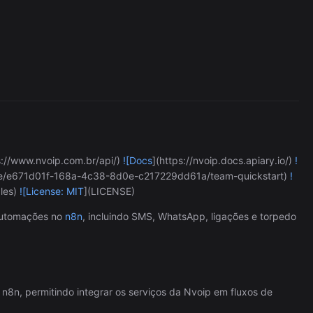
WAHA
3,462/wk
s://www.nvoip.com.br/api/)
![Docs
](https://nvoip.docs.apiary.io/)
!
ace/e671d01f-168a-4c38-8d0e-c217229dd61a/team-quickstart)
!
ples)
![License: MIT
](LICENSE)
automações no
n8n
, incluindo SMS, WhatsApp, ligações e torpedo
n8n, permitindo integrar os serviços da Nvoip em fluxos de
The Easiest Way to Build Your First