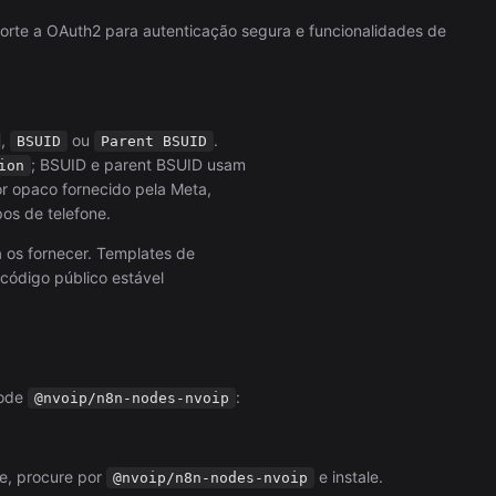
Automation (n8n Tutorial)
orte a OAuth2 para autenticação segura e funcionalidades de
,
ou
.
BSUID
Parent BSUID
; BSUID e parent BSUID usam
ion
or opaco fornecido pela Meta,
os de telefone.
os fornecer. Templates de
código público estável
node
:
@nvoip/n8n-nodes-nvoip
e, procure por
e instale.
@nvoip/n8n-nodes-nvoip