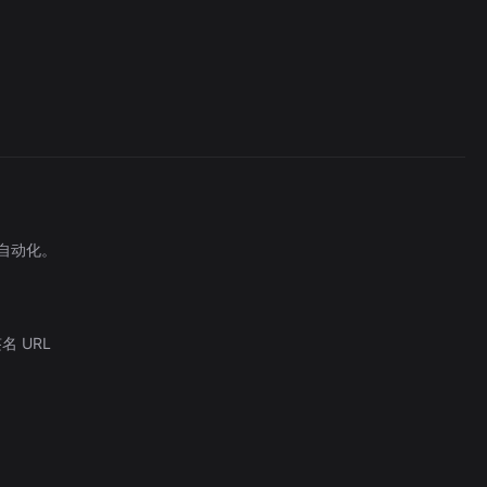
Hcloud
53/wk
流自动化。
名 URL
The Easiest Way to Build Your First