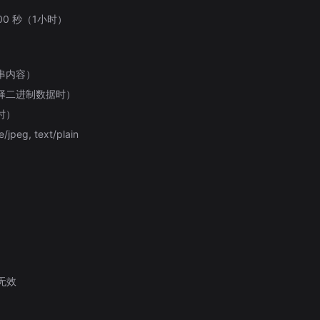
00 秒（1小时）
串内容）
选择二进制数据时）
时）
eg, text/plain
）
t 无效