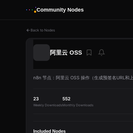
Community Nodes
Back to Nodes
阿里云 OSS
n8n 节点：阿里云 OSS 操作（生成预签名URL
23
552
Weekly Downloads
Monthly Downloads
Included Nodes