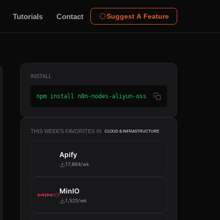
Tutorials
Contact
Suggest A Feature
INSTALL
npm install n8n-nodes-aliyun-oss
THIS WEEK'S FAVORITES IN
CLOUD & INFRASTRUCTURE
Apify
17,864/wk
MinIO
1,525/wk